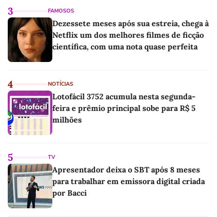
3
FAMOSOS
Dezessete meses após sua estreia, chega à
Netflix um dos melhores filmes de ficção
científica, com uma nota quase perfeita
4
NOTÍCIAS
Lotofácil 3752 acumula nesta segunda-
feira e prêmio principal sobe para R$ 5
milhões
5
TV
Apresentador deixa o SBT após 8 meses
para trabalhar em emissora digital criada
por Bacci