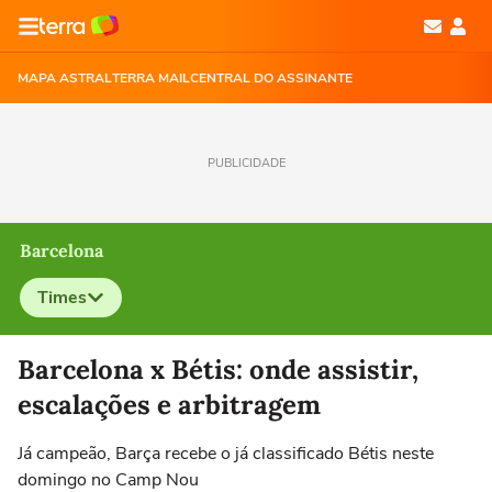
MAPA ASTRAL
TERRA MAIL
CENTRAL DO ASSINANTE
PUBLICIDADE
Barcelona
Times
Selecione o time para ver as notícias
Barcelona x Bétis: onde assistir,
escalações e arbitragem
Já campeão, Barça recebe o já classificado Bétis neste
domingo no Camp Nou