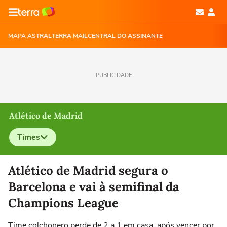
MAPA ASTRAL
TERRA MAIL
CENTRAL DO ASSINANTE
PUBLICIDADE
Atlético de Madrid
Times
Selecione o time para ver as notícias
Atlético de Madrid segura o
Barcelona e vai à semifinal da
Champions League
Time colchonero perde de 2 a 1 em casa, após vencer por