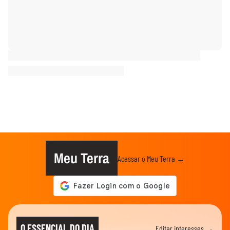
Meu Terra
Acessar o Meu Terra →
O ESSENCIAL DO DIA
Editar interesses →