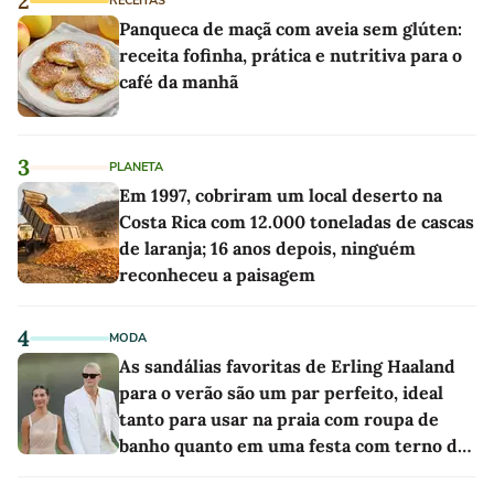
2
RECEITAS
Panqueca de maçã com aveia sem glúten:
receita fofinha, prática e nutritiva para o
café da manhã
3
PLANETA
Em 1997, cobriram um local deserto na
Costa Rica com 12.000 toneladas de cascas
de laranja; 16 anos depois, ninguém
reconheceu a paisagem
4
MODA
As sandálias favoritas de Erling Haaland
para o verão são um par perfeito, ideal
tanto para usar na praia com roupa de
banho quanto em uma festa com terno de
linho