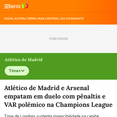
MAPA ASTRAL
TERRA MAIL
CENTRAL DO ASSINANTE
PUBLICIDADE
Atlético de Madrid
Times
Selecione o time para ver as notícias
Atlético de Madrid e Arsenal
empatam em duelo com pênaltis e
VAR polêmico na Champions League
Time de Londres sustenta invencibilidade na capital