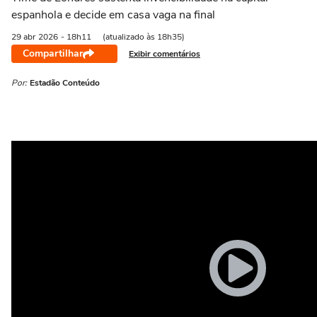
espanhola e decide em casa vaga na final
29 abr
2026
- 18h11
(atualizado às 18h35)
Compartilhar
Exibir comentários
Por:
Estadão Conteúdo