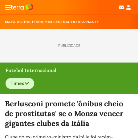
MAPA ASTRAL
TERRA MAIL
CENTRAL DO ASSINANTE
PUBLICIDADE
Futebol Internacional
Times
Selecione o time para ver as notícias
Berlusconi promete 'ônibus cheio
de prostitutas' se o Monza vencer
gigantes clubes da Itália
Clube do ex-primeiro-ministro da Itália foi recém-