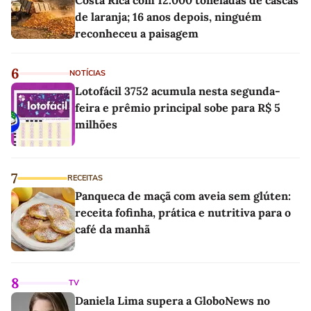
Costa Rica com 12.000 toneladas de cascas
de laranja; 16 anos depois, ninguém
reconheceu a paisagem
6
NOTÍCIAS
Lotofácil 3752 acumula nesta segunda-
feira e prêmio principal sobe para R$ 5
milhões
7
RECEITAS
Panqueca de maçã com aveia sem glúten:
receita fofinha, prática e nutritiva para o
café da manhã
8
TV
Daniela Lima supera a GloboNews no