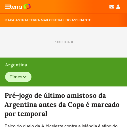
MAPA ASTRAL
TERRA MAIL
CENTRAL DO ASSINANTE
PUBLICIDADE
Argentina
Times
Selecione o time para ver as notícias
Pré-jogo de último amistoso da
Argentina antes da Copa é marcado
por temporal
Palco do duelo da Albiceleste contra a Islândia é atingido