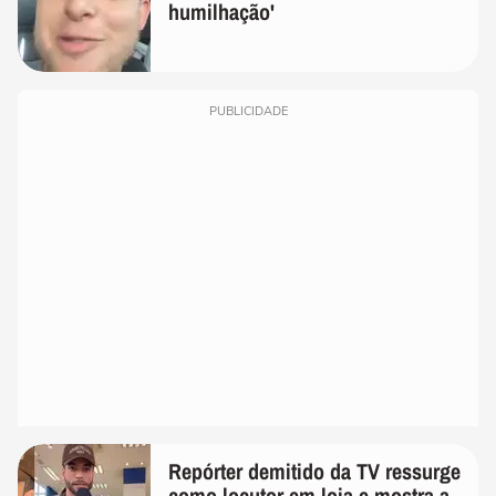
humilhação'
PUBLICIDADE
Repórter demitido da TV ressurge
como locutor em loja e mostra a