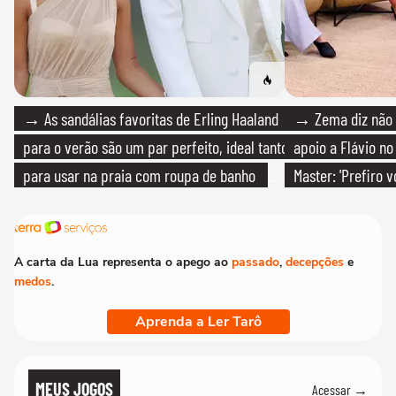
→ As sandálias favoritas de Erling Haaland
→ Zema diz não v
para o verão são um par perfeito, ideal tanto
apoio a Flávio no 
para usar na praia com roupa de banho
Master: 'Prefiro 
quanto em uma festa com terno de linho
PT'
A carta da Lua representa o apego ao
passado
,
decepções
e
medos
.
Aprenda a Ler Tarô
MEUS JOGOS
Acessar →