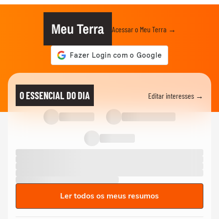
Meu Terra
Acessar o Meu Terra →
O ESSENCIAL DO DIA
Editar interesses →
Ler todos os meus resumos