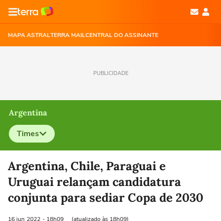
MAPA ASTRAL
TERRA MAIL
CENTRAL DO ASSINANTE
PUBLICIDADE
Argentina
Times
Selecione o time para ver as notícias
Argentina, Chile, Paraguai e
Uruguai relançam candidatura
conjunta para sediar Copa de 2030
16 jun
2022
- 18h09
(atualizado às 18h09)