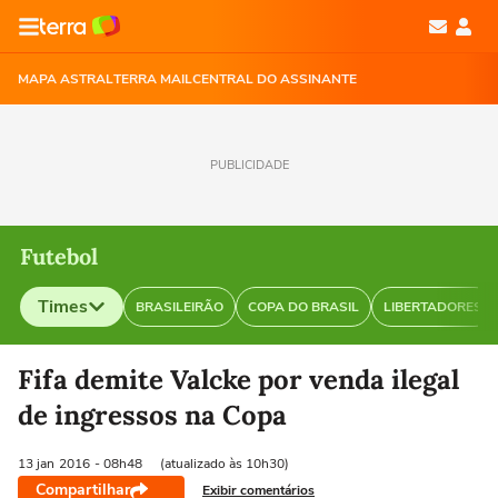
MAPA ASTRAL
TERRA MAIL
CENTRAL DO ASSINANTE
PUBLICIDADE
Futebol
Times
BRASILEIRÃO
COPA DO BRASIL
LIBERTADORES
Selecione o time para ver as notícias
Fifa demite Valcke por venda ilegal
de ingressos na Copa
13 jan
2016
- 08h48
(atualizado às 10h30)
Compartilhar
Exibir comentários