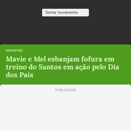
Tentar novamente
ESPORTES
Mavie e Mel esbanjam fofura em
treino do Santos em ação pelo Dia
dos Pais
PUBLICIDADE