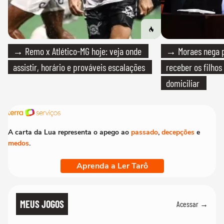
→ Remo x Atlético-MG hoje: veja onde
→ Moraes nega p
assistir, horário e prováveis escalações
receber os filhos
domiciliar
A carta da Lua representa o apego ao
passado
,
decepções
e
medos
.
Aprenda a Ler Tarô
MEUS JOGOS
Acessar →