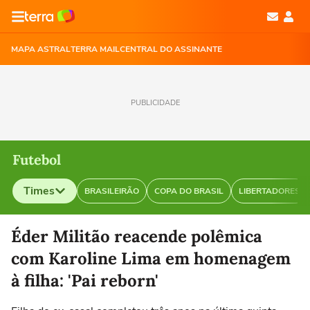
MAPA ASTRAL
TERRA MAIL
CENTRAL DO ASSINANTE
PUBLICIDADE
Futebol
Times
BRASILEIRÃO
COPA DO BRASIL
LIBERTADORES
Selecione o time para ver as notícias
Éder Militão reacende polêmica
com Karoline Lima em homenagem
à filha: 'Pai reborn'