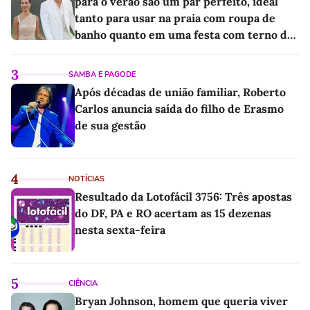
para o verão são um par perfeito, ideal
tanto para usar na praia com roupa de
banho quanto em uma festa com terno de
linho
3
SAMBA E PAGODE
Após décadas de união familiar, Roberto
Carlos anuncia saída do filho de Erasmo
de sua gestão
4
NOTÍCIAS
Resultado da Lotofácil 3756: Três apostas
do DF, PA e RO acertam as 15 dezenas
nesta sexta-feira
5
CIÊNCIA
Bryan Johnson, homem que queria viver