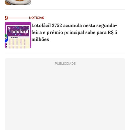
9
NOTÍCIAS
Lotofácil 3752 acumula nesta segunda-
feira e prêmio principal sobe para R$ 5
milhões
PUBLICIDADE