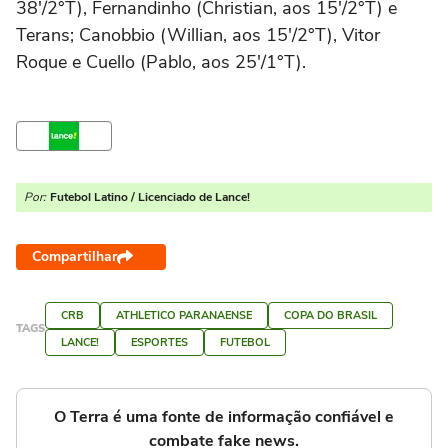
38'/2°T), Fernandinho (Christian, aos 15'/2°T) e
Terans; Canobbio (Willian, aos 15'/2°T), Vitor
Roque e Cuello (Pablo, aos 25'/1°T).
Por:
Futebol Latino / Licenciado de Lance!
Compartilhar
CRB
ATHLETICO PARANAENSE
COPA DO BRASIL
TAGS
LANCE!
ESPORTES
FUTEBOL
O Terra é uma fonte de informação confiável e
combate fake news.