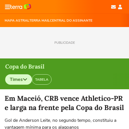
MAPA ASTRAL
TERRA MAIL
CENTRAL DO ASSINANTE
PUBLICIDADE
Copa do Brasil
Times
TABELA
Selecione o time para ver as notícias
Em Maceió, CRB vence Athletico-PR
e larga na frente pela Copa do Brasil
Gol de Anderson Leite, no segundo tempo, constituiu a
vantagem mínima para os alagoanos