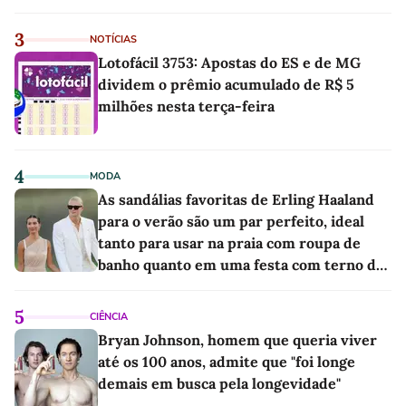
3
NOTÍCIAS
Lotofácil 3753: Apostas do ES e de MG
dividem o prêmio acumulado de R$ 5
milhões nesta terça-feira
4
MODA
As sandálias favoritas de Erling Haaland
para o verão são um par perfeito, ideal
tanto para usar na praia com roupa de
banho quanto em uma festa com terno de
linho
5
CIÊNCIA
Bryan Johnson, homem que queria viver
até os 100 anos, admite que "foi longe
demais em busca pela longevidade"