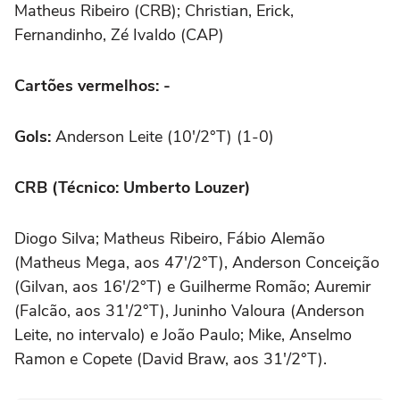
Matheus Ribeiro (CRB);
Christian, Erick,
Fernandinho, Zé Ivaldo (CAP)
Cartões vermelhos: -
Gols:
Anderson Leite (10'/2°T) (1-0)
CRB (Técnico: Umberto Louzer)
Diogo Silva; Matheus Ribeiro, Fábio Alemão
(Matheus Mega, aos 47'/2°T), Anderson Conceição
(Gilvan, aos 16'/2°T) e Guilherme Romão; Auremir
(Falcão, aos 31'/2°T), Juninho Valoura (Anderson
Leite, no intervalo) e João Paulo; Mike, Anselmo
Ramon e Copete (David Braw, aos 31'/2°T).