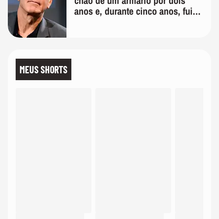
chão de um armário por dois
anos e, durante cinco anos, fui
de bicicleta aos testes de elenco'
MEUS SHORTS