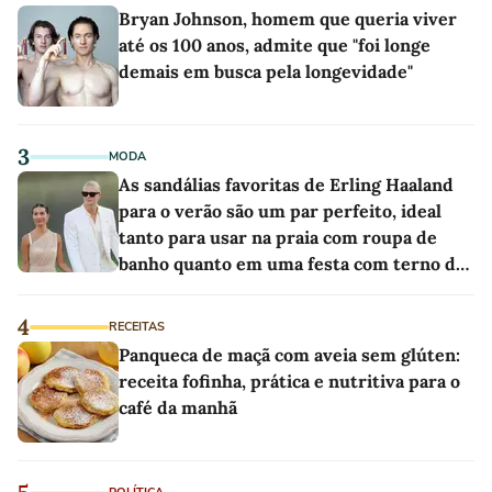
Bryan Johnson, homem que queria viver
até os 100 anos, admite que "foi longe
demais em busca pela longevidade"
3
MODA
As sandálias favoritas de Erling Haaland
para o verão são um par perfeito, ideal
tanto para usar na praia com roupa de
banho quanto em uma festa com terno de
linho
4
RECEITAS
Panqueca de maçã com aveia sem glúten:
receita fofinha, prática e nutritiva para o
café da manhã