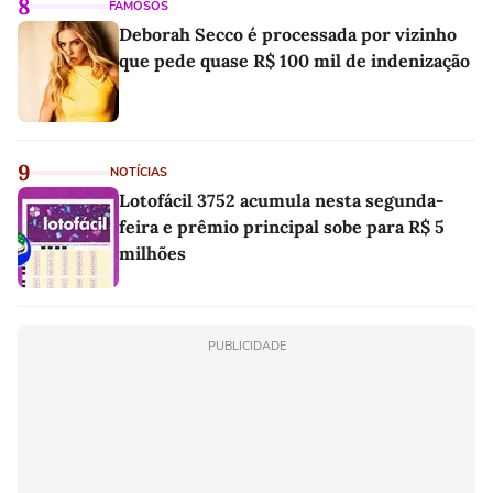
8
FAMOSOS
Deborah Secco é processada por vizinho
que pede quase R$ 100 mil de indenização
9
NOTÍCIAS
Lotofácil 3752 acumula nesta segunda-
feira e prêmio principal sobe para R$ 5
milhões
PUBLICIDADE