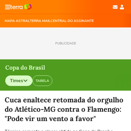
MAPA ASTRAL
TERRA MAIL
CENTRAL DO ASSINANTE
PUBLICIDADE
Copa do Brasil
Times
TABELA
Selecione o time para ver as notícias
Cuca enaltece retomada do orgulho
do Atlético-MG contra o Flamengo:
"Pode vir um vento a favor"