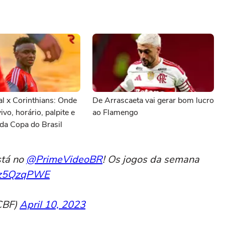
al x Corinthians: Onde
De Arrascaeta vai gerar bom lucro
vivo, horário, palpite e
ao Flamengo
da Copa do Brasil
tá no
@PrimeVideoBR
! Os jogos da semana
ysz5QzqPWE
CBF)
April 10, 2023