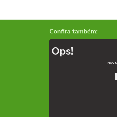
Confira também:
Ops!
Não f