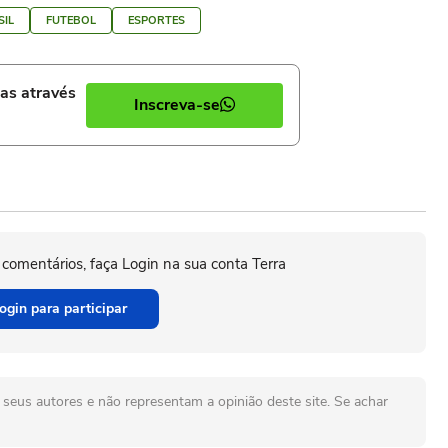
SIL
FUTEBOL
ESPORTES
ias através
Inscreva-se
 comentários, faça Login na sua conta Terra
ogin para participar
seus autores e não representam a opinião deste site. Se achar