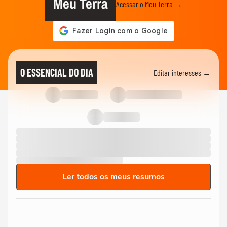
Meu Terra
Acessar o Meu Terra →
O ESSENCIAL DO DIA
Editar interesses →
Ler todos os meus resumos