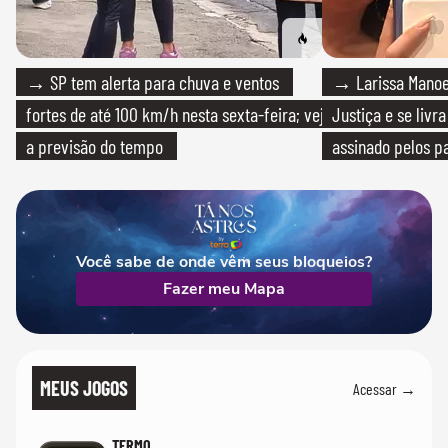
→ SP tem alerta para chuva e ventos
→ Larissa Manoe
fortes de até 100 km/h nesta sexta-feira; veja
Justiça e se livra
a previsão do tempo
assinado pelos pa
Você sabe de onde vêm seus bloqueios?
Fazer meu Mapa
MEUS JOGOS
Acessar →
TERMO