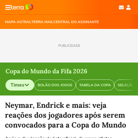
MAPA ASTRAL
TERRA MAIL
CENTRAL DO ASSINANTE
PUBLICIDADE
Copa do Mundo da Fifa 2026
Times
BOLÃO DOS JOGOS
TABELA DA COPA
SELEÇÃO B
Selecione o time para ver as notícias
Neymar, Endrick e mais: veja
reações dos jogadores após serem
convocados para a Copa do Mundo