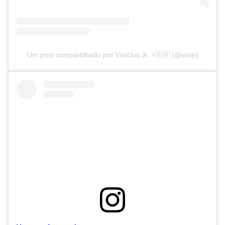
Um post compartilhado por Vinicius Jr. ⚡️🇧🇷 (@vinijr)