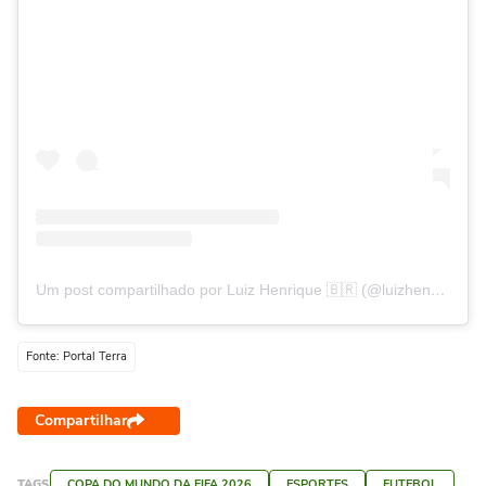
Um post compartilhado por Luiz Henrique 🇧🇷 (@luizhenrique_07)
Fonte: Portal Terra
Compartilhar
TAGS
COPA DO MUNDO DA FIFA 2026
ESPORTES
FUTEBOL