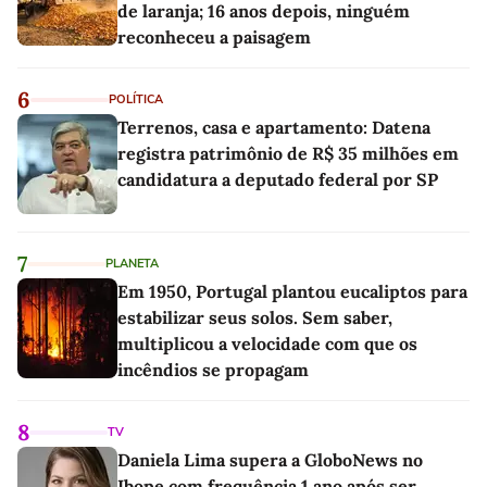
de laranja; 16 anos depois, ninguém
reconheceu a paisagem
6
POLÍTICA
Terrenos, casa e apartamento: Datena
registra patrimônio de R$ 35 milhões em
candidatura a deputado federal por SP
7
PLANETA
Em 1950, Portugal plantou eucaliptos para
estabilizar seus solos. Sem saber,
multiplicou a velocidade com que os
incêndios se propagam
8
TV
Daniela Lima supera a GloboNews no
Ibope com frequência 1 ano após ser