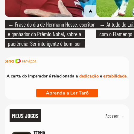
→ Frase do dia de Hermann Hesse, escritor
→ Atitude de Luiz
e ganhador do Prêmio Nobel, sobre a
com o Flamengo
paciência: 'Ser inteligente é bom, ser
paciente é melhor'
A carta do Imperador é relacionada a
dedicação
e
estabilidade
.
Aprenda a Ler Tarô
MEUS JOGOS
Acessar →
TERMO