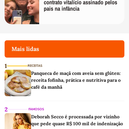
contrato vitalício assinado pelos
pais na infância
Mais lidas
1
RECEITAS
Panqueca de maçã com aveia sem glúten:
receita fofinha, prática e nutritiva para o
café da manhã
2
FAMOSOS
Deborah Secco é processada por vizinho
que pede quase R$ 100 mil de indenização