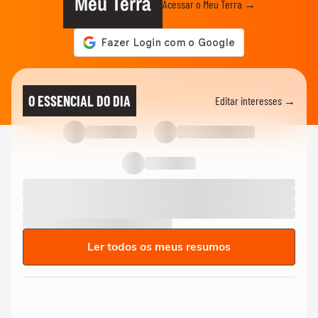
Meu Terra
Acessar o Meu Terra →
O ESSENCIAL DO DIA
Editar interesses →
Ler todos os meus resumos