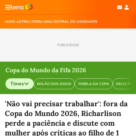
MAPA ASTRAL
TERRA MAIL
CENTRAL DO ASSINANTE
PUBLICIDADE
Copa do Mundo da Fifa 2026
Times
BOLÃO DOS JOGOS
TABELA DA COPA
SELEÇÃO B
Selecione o time para ver as notícias
'Não vai precisar trabalhar': fora da
Copa do Mundo 2026, Richarlison
perde a paciência e discute com
mulher após críticas ao filho de 1