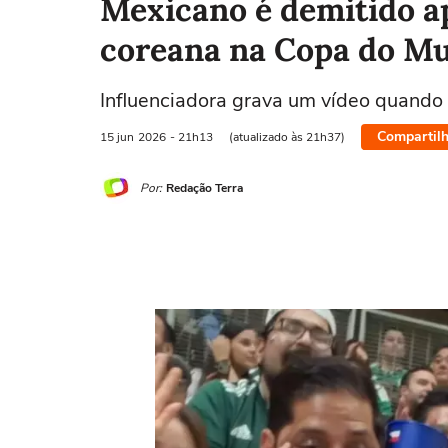
Mexicano é demitido ap
coreana na Copa do M
Influenciadora grava um vídeo quando f
Compartilh
15 jun
2026
- 21h13
(atualizado às 21h37)
Por:
Redação Terra