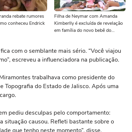
iranda rebate rumores
Filha de Neymar com Amanda
como conheceu Endrick
Kimberlly é excluída de revelação
em família do novo bebê do
craque
fica com o semblante mais sério. “Você viajou
o”, escreveu a influenciadora na publicação.
, Miramontes trabalhava como presidente do
e Topografia do Estado de Jalisco. Após uma
 cargo.
mem pediu desculpas pelo comportamento:
 situação causou. Refleti bastante sobre o
dade que tenho neste momento”, disse.