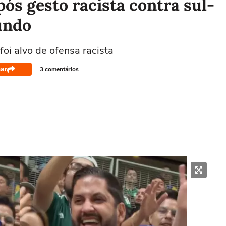
ós gesto racista contra sul-
undo
oi alvo de ofensa racista
ar
3 comentários