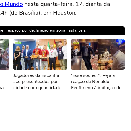
do Mundo
nesta quarta-feira, 17, diante da
4h (de Brasília), em Houston.
tarem espaço por declaração em zona mista; veja:
sível reproduzir o vídeo
Jogadores da Espanha
'Esse sou eu?’: Veja a
ar novamente
são presenteados por
reação de Ronaldo
na
cidade com quantidade
Fenômeno à imitação de
de tomates equivalente ao
Vieri
próprio peso