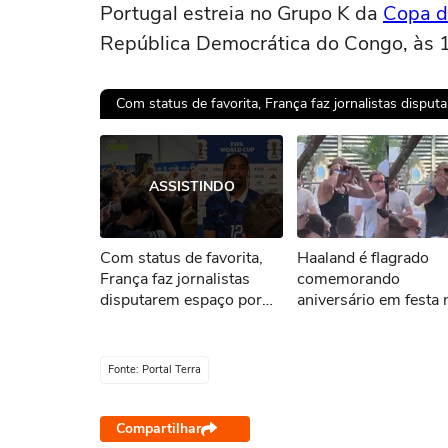
Portugal estreia no Grupo K da
Copa 
República Democrática do Congo, às 1
Com status de favorita, França faz jornalistas dispu
Ops!
ASSISTINDO
Não foi pos
Com status de favorita,
Haaland é flagrado
Tent
França faz jornalistas
comemorando
disputarem espaço por
aniversário em festa 
declaração em zona
Itália
mista; veja
Fonte: Portal Terra
Compartilhar