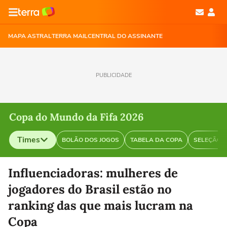
MAPA ASTRAL
TERRA MAIL
CENTRAL DO ASSINANTE
PUBLICIDADE
Copa do Mundo da Fifa 2026
Times
BOLÃO DOS JOGOS
TABELA DA COPA
SELEÇÃO B
Selecione o time para ver as notícias
Influenciadoras: mulheres de
jogadores do Brasil estão no
ranking das que mais lucram na
Copa