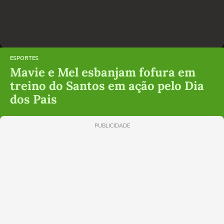
ESPORTES
Mavie e Mel esbanjam fofura em
treino do Santos em ação pelo Dia
dos Pais
PUBLICIDADE