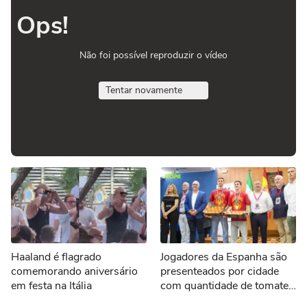
Ops!
Não foi possível reproduzir o vídeo
Tentar novamente
Haaland é flagrado
Jogadores da Espanha são
comemorando aniversário
presenteados por cidade
em festa na Itália
com quantidade de tomates
equivalente ao próprio peso