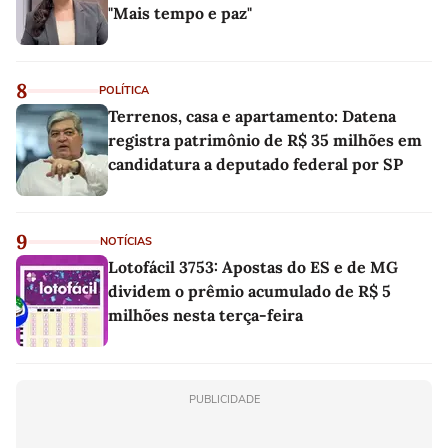
"Mais tempo e paz"
8
POLÍTICA
Terrenos, casa e apartamento: Datena
registra patrimônio de R$ 35 milhões em
candidatura a deputado federal por SP
9
NOTÍCIAS
Lotofácil 3753: Apostas do ES e de MG
dividem o prêmio acumulado de R$ 5
milhões nesta terça-feira
PUBLICIDADE