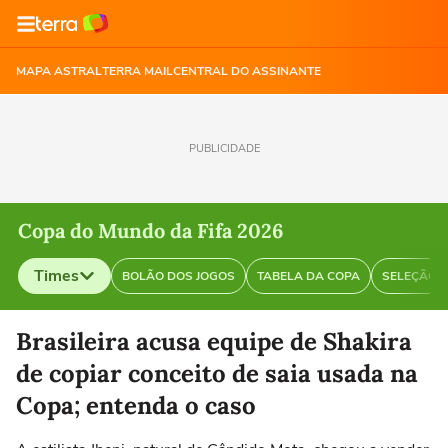
MAPA ASTRAL
TERRA MAIL
CENTRAL DO ASSINANTE
PUBLICIDADE
Copa do Mundo da Fifa 2026
Times
BOLÃO DOS JOGOS
TABELA DA COPA
SELEÇÃO B
Selecione o time para ver as notícias
Brasileira acusa equipe de Shakira
de copiar conceito de saia usada na
Copa; entenda o caso