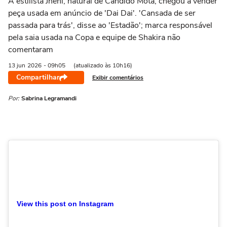
A estilista Jheni, natural de Cândido Mota, chegou a vender
peça usada em anúncio de 'Dai Dai'. 'Cansada de ser
passada para trás', disse ao 'Estadão'; marca responsável
pela saia usada na Copa e equipe de Shakira não
comentaram
13 jun
2026
- 09h05
(atualizado às 10h16)
Compartilhar
Exibir comentários
Por:
Sabrina Legramandi
View this post on Instagram