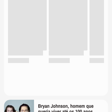
Bryan Johnson, homem que
queria viver até os 100 anos,