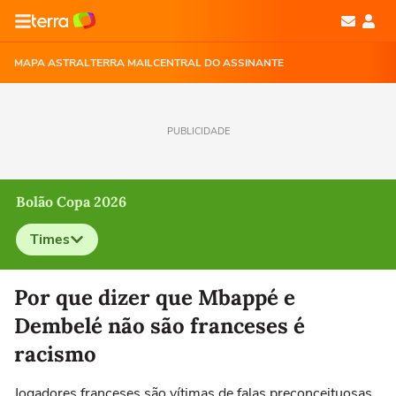
MAPA ASTRAL
TERRA MAIL
CENTRAL DO ASSINANTE
PUBLICIDADE
Bolão Copa 2026
Times
Selecione o time para ver as notícias
Por que dizer que Mbappé e
Dembelé não são franceses é
racismo
Jogadores franceses são vítimas de falas preconceituosas