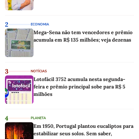
2
ECONOMIA
Mega-Sena não tem vencedores e prêmio
acumula em R$ 135 milhões; veja dezenas
3
NOTÍCIAS
Lotofácil 3752 acumula nesta segunda-
feira e prêmio principal sobe para R$ 5
milhões
4
PLANETA
Em 1950, Portugal plantou eucaliptos para
estabilizar seus solos. Sem saber,