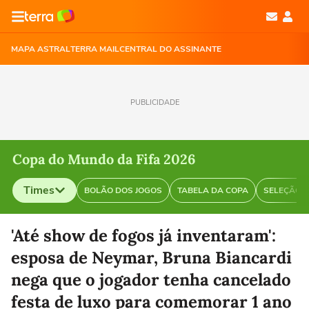
MAPA ASTRAL
TERRA MAIL
CENTRAL DO ASSINANTE
PUBLICIDADE
Copa do Mundo da Fifa 2026
Times
BOLÃO DOS JOGOS
TABELA DA COPA
SELEÇÃO B
Selecione o time para ver as notícias
'Até show de fogos já inventaram':
esposa de Neymar, Bruna Biancardi
nega que o jogador tenha cancelado
festa de luxo para comemorar 1 ano