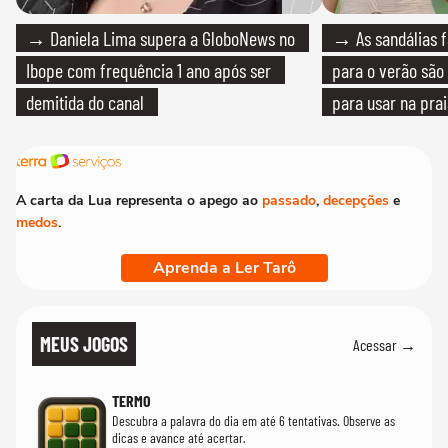
→ Daniela Lima supera a GloboNews no
→ As sandálias f
Ibope com frequência 1 ano após ser
para o verão são 
demitida do canal
para usar na pra
quanto em uma fe
A carta da Lua representa o apego ao
passado
,
decepções
e
medos
.
Aprenda a Ler Tarô
MEUS JOGOS
Acessar →
TERMO
Descubra a palavra do dia em até 6 tentativas. Observe as
dicas e avance até acertar.