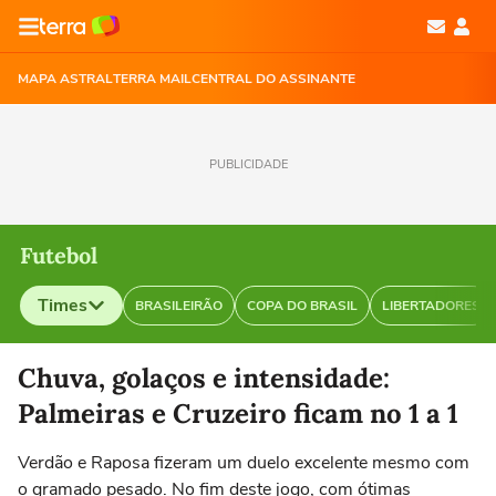
MAPA ASTRAL
TERRA MAIL
CENTRAL DO ASSINANTE
PUBLICIDADE
Futebol
Times
BRASILEIRÃO
COPA DO BRASIL
LIBERTADORES
Selecione o time para ver as notícias
Chuva, golaços e intensidade:
Palmeiras e Cruzeiro ficam no 1 a 1
Verdão e Raposa fizeram um duelo excelente mesmo com
o gramado pesado. No fim deste jogo, com ótimas