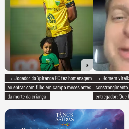
→ Jogador do Ypiranga FC fez homenagem
→ Homem viraliz
ao entrar com filho em campo meses antes
constrangimento
da morte da criança
entregador: 'Que 