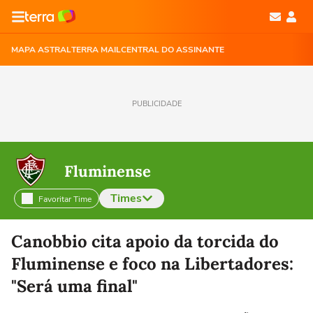
MAPA ASTRAL
TERRA MAIL
CENTRAL DO ASSINANTE
PUBLICIDADE
Fluminense
Times
Favoritar Time
Selecione o time para ver as notícias
Canobbio cita apoio da torcida do
Fluminense e foco na Libertadores:
"Será uma final"