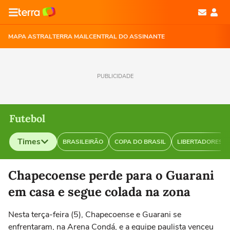
MAPA ASTRAL
TERRA MAIL
CENTRAL DO ASSINANTE
PUBLICIDADE
Futebol
Times
BRASILEIRÃO
COPA DO BRASIL
LIBERTADORES
Selecione o time para ver as notícias
Chapecoense perde para o Guarani
em casa e segue colada na zona
Nesta terça-feira (5), Chapecoense e Guarani se
enfrentaram, na Arena Condá, e a equipe paulista venceu