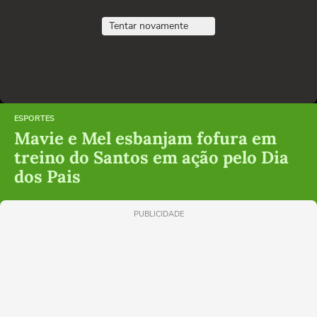
Tentar novamente
ESPORTES
Mavie e Mel esbanjam fofura em
treino do Santos em ação pelo Dia
dos Pais
PUBLICIDADE