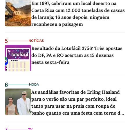
Em 1997, cobriram um local deserto na
Costa Rica com 12.000 toneladas de cascas
de laranja; 16 anos depois, ninguém
reconheceu a paisagem
5
NOTÍCIAS
Resultado da Lotofácil 3756: Três apostas
do DF, PA e RO acertam as 15 dezenas
nesta sexta-feira
6
MODA
As sandálias favoritas de Erling Haaland
para o verão são um par perfeito, ideal
tanto para usar na praia com roupa de
banho quanto em uma festa com terno de
linho
7
TV