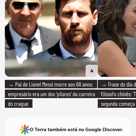
→ Pai de Lionel Messi morre aos 68 anos;
→ Frase do dia d
empresário era um dos 'pilares' da carreira
filósofo chinês: 
do craque
segunda começa
que só temos um
O Terra também está no Google Discover.