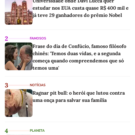
Universidade onde Davi Lucca quer
estudar nos EUA custa quase R$ 400 mil e
já teve 29 ganhadores do prêmio Nobel
2
FAMOSOS
Frase do dia de Confúcio, famoso filósofo
chinês: 'Temos duas vidas, e a segunda
começa quando compreendemos que só
temos uma'
3
NOTÍCIAS
Ragnar pit bull: o herói que lutou contra
uma onça para salvar sua família
4
PLANETA