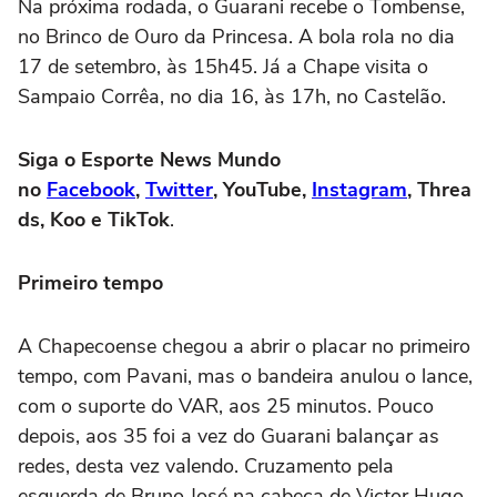
Na próxima rodada, o Guarani recebe o Tombense,
no Brinco de Ouro da Princesa. A bola rola no dia
17 de setembro, às 15h45. Já a Chape visita o
Sampaio Corrêa, no dia 16, às 17h, no Castelão.
Siga o Esporte News Mundo
no
Facebook
,
Twitter
, YouTube,
Instagram
, Threa
ds, Koo e TikTok
.
Primeiro tempo
A Chapecoense chegou a abrir o placar no primeiro
tempo, com Pavani, mas o bandeira anulou o lance,
com o suporte do VAR, aos 25 minutos. Pouco
depois, aos 35 foi a vez do Guarani balançar as
redes, desta vez valendo. Cruzamento pela
esquerda de Bruno José na cabeça de Victor Hugo,