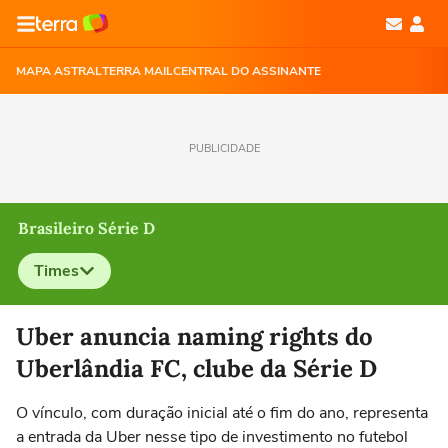
MAPA ASTRAL
TERRA MAIL
CENTRAL DO ASSINANTE
PUBLICIDADE
Brasileiro Série D
Times
Selecione o time para ver as notícias
Uber anuncia naming rights do
Uberlândia FC, clube da Série D
O vínculo, com duração inicial até o fim do ano, representa
a entrada da Uber nesse tipo de investimento no futebol