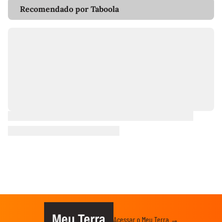
Recomendado por Taboola
Meu Terra
Acessar o Meu Terra →