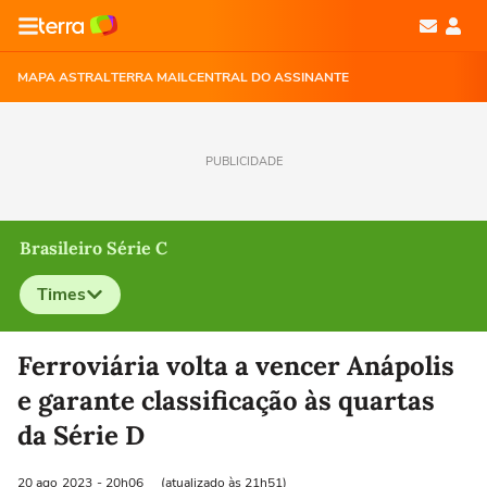
MAPA ASTRAL
TERRA MAIL
CENTRAL DO ASSINANTE
PUBLICIDADE
Brasileiro Série C
Times
Selecione o time para ver as notícias
Ferroviária volta a vencer Anápolis
e garante classificação às quartas
da Série D
20 ago
2023
- 20h06
(atualizado às 21h51)