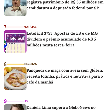
registra patrimônio de R$ 35 milhões em
candidatura a deputado federal por SP
7
NOTÍCIAS
Lotofácil 3753: Apostas do ES e de MG
dividem o prêmio acumulado de R$ 5
milhões nesta terça-feira
8
RECEITAS
Panqueca de maçã com aveia sem glúten:
receita fofinha, prática e nutritiva para o
café da manhã
9
TV
Daniela Lima supera a GloboNews no