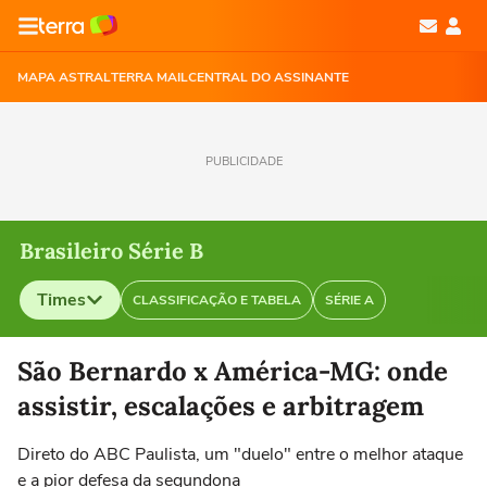
MAPA ASTRAL
TERRA MAIL
CENTRAL DO ASSINANTE
PUBLICIDADE
Brasileiro Série B
Times
CLASSIFICAÇÃO E TABELA
SÉRIE A
Selecione o time para ver as notícias
São Bernardo x América-MG: onde
assistir, escalações e arbitragem
Direto do ABC Paulista, um "duelo" entre o melhor ataque
e a pior defesa da segundona