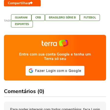
Compartilhar
GUARANI
CRB
BRASILEIRO SÉRIE B
FUTEBOL
TAGS
ESPORTES
Entre com sua conta Google e tenha um
Terra só seu
Comentários (0)
Para poder interagir com todos comentários, faça Login