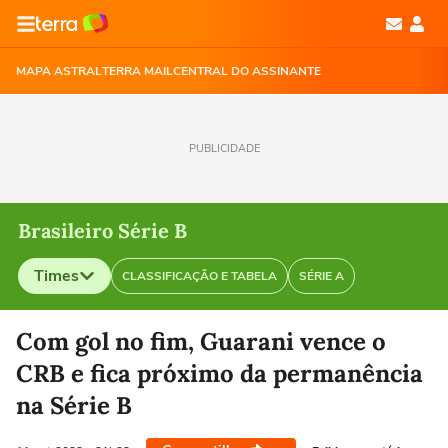
MAPA ASTRAL
TERRA MAIL
CENTRAL DO ASSINANTE
PUBLICIDADE
Brasileiro Série B
Times
CLASSIFICAÇÃO E TABELA
SÉRIE A
Selecione o time para ver as notícias
Com gol no fim, Guarani vence o
CRB e fica próximo da permanência
na Série B