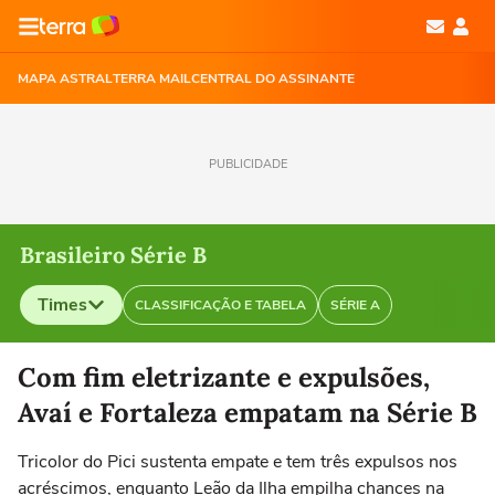
MAPA ASTRAL
TERRA MAIL
CENTRAL DO ASSINANTE
PUBLICIDADE
Brasileiro Série B
Times
CLASSIFICAÇÃO E TABELA
SÉRIE A
Selecione o time para ver as notícias
Com fim eletrizante e expulsões,
Avaí e Fortaleza empatam na Série B
Tricolor do Pici sustenta empate e tem três expulsos nos
acréscimos, enquanto Leão da Ilha empilha chances na