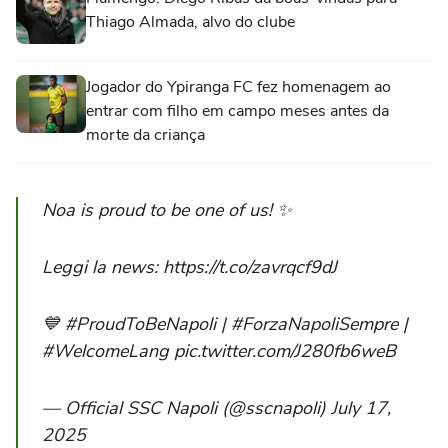
Thiago Almada, alvo do clube
Jogador do Ypiranga FC fez homenagem ao
entrar com filho em campo meses antes da
morte da criança
Noa is proud to be one of us! ✨
Leggi la news: https://t.co/zavrqcf9dJ
💙 #ProudToBeNapoli | #ForzaNapoliSempre |
#WelcomeLang pic.twitter.com/J280fb6weB
— Official SSC Napoli (@sscnapoli) July 17,
2025