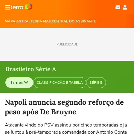
MAPA ASTRAL
TERRA MAIL
CENTRAL DO ASSINANTE
PUBLICIDADE
Brasileiro Série A
Times
CLASSIFICAÇÃO E TABELA
SÉRIE B
Selecione o time para ver as notícias
Napoli anuncia segundo reforço de
peso após De Bruyne
Atacante vindo do PSV assinou por cinco temporadas e já
se juntou à pré-temporada comandada por Antonio Conte