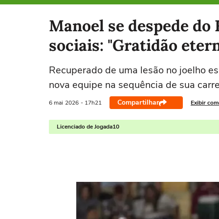
Selecione o time para ver as notícias
Manoel se despede do 
sociais: "Gratidão eter
Recuperado de uma lesão no joelho esq
nova equipe na sequência de sua carre
Compartilhar
6 mai
2026
- 17h21
Exibir com
Licenciado de Jogada10