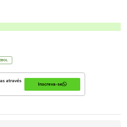
EBOL
ias através
Inscreva-se