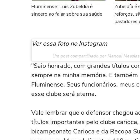
Fluminense: Luis Zubeldía é
Zubeldía é 
sincero ao falar sobre sua saúde
reforços, s
bastidores 
Canobbio: a
Fluminense
Ver essa foto no Instagram
Um post compartilhado por Manoel Messias
"Saio honrado, com grandes títulos co
sempre na minha memória. E também lo
Fluminense. Seus funcionários, meus c
esse clube será eterna.
Vale lembrar que o defensor chegou ao
títulos importantes pelo clube carioc
bicampeonato Carioca e da Recopa Su