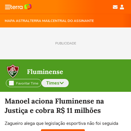
MAPA ASTRAL
TERRA MAIL
CENTRAL DO ASSINANTE
PUBLICIDADE
Fluminense
Times
Favoritar Time
Selecione o time para ver as notícias
Manoel aciona Fluminense na
Justiça e cobra R$ 11 milhões
Zagueiro alega que legislação esportiva não foi seguida