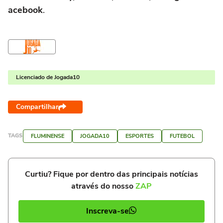
acebook
.
Licenciado de Jogada10
Compartilhar
TAGS
FLUMINENSE
JOGADA10
ESPORTES
FUTEBOL
Curtiu? Fique por dentro das principais notícias
através do nosso
ZAP
Inscreva-se