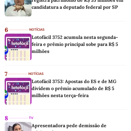
candidatura a deputado federal por SP
6
NOTÍCIAS
Lotofácil 3752 acumula nesta segunda-
feira e prêmio principal sobe para R$ 5
milhões
7
NOTÍCIAS
Lotofácil 3753: Apostas do ES e de MG
dividem o prêmio acumulado de R$ 5
milhões nesta terça-feira
8
TV
Apresentadora pede demissão de