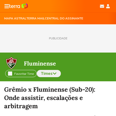
MAPA ASTRAL
TERRA MAIL
CENTRAL DO ASSINANTE
PUBLICIDADE
Fluminense
Times
Favoritar Time
Selecione o time para ver as notícias
Grêmio x Fluminense (Sub-20):
Onde assistir, escalações e
arbitragem