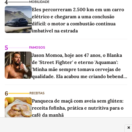
4
MOBILIDADE
Eles percorreram 2.500 km em um carro
elétrico e chegaram a uma conclusão
difícil: o motor a combustão continua
imbatível na estrada
5
FAMOSOS
Jason Momoa, hoje aos 47 anos, o Blanka
de 'Street Fighter' e eterno 'Aquaman':
'Minha mãe sempre tomava cervejas de
qualidade. Ela acabou me criando bebendo
as melhores'
6
RECEITAS
Panqueca de maçã com aveia sem glúten:
receita fofinha, prática e nutritiva para o
café da manhã