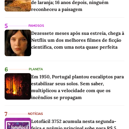
de laranja; 16 anos depois, ninguém
reconheceu a paisagem
5
FAMOSOS
Dezessete meses após sua estreia, chega à
Netflix um dos melhores filmes de ficção
científica, com uma nota quase perfeita
6
PLANETA
Em 1950, Portugal plantou eucaliptos para
estabilizar seus solos. Sem saber,
multiplicou a velocidade com que os
incêndios se propagam
7
NOTÍCIAS
Lotofácil 3752 acumula nesta segunda-
feira e prêmio principal sobe para R$ 5