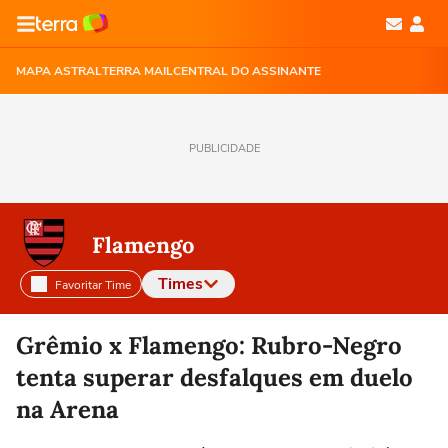
MAPA ASTRAL
TERRA MAIL
CENTRAL DO ASSINANTE
PUBLICIDADE
Flamengo
Times
Favoritar Time
Selecione o time para ver as notícias
Grêmio x Flamengo: Rubro-Negro
tenta superar desfalques em duelo
na Arena