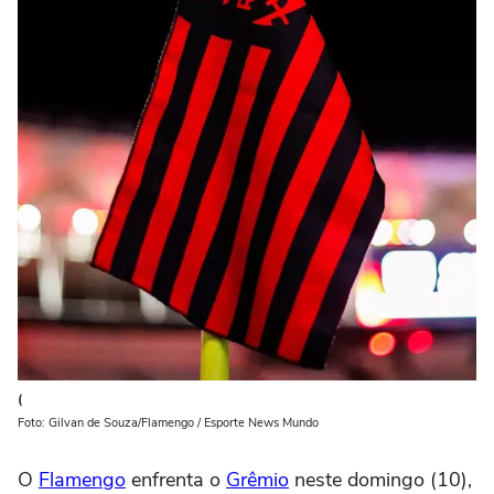
(
Foto: Gilvan de Souza/Flamengo / Esporte News Mundo
O
Flamengo
enfrenta o
Grêmio
neste domingo (10),