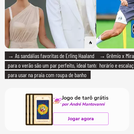
→ As sandálias favoritas de Erling Haaland
→ Grêmio x Mirass
para o verão são um par perfeito, ideal tanto
horário e escalaç
para usar na praia com roupa de banho
quanto em uma festa com terno de linho
Jogo de tarô grátis
por André Mantovanni
Jogar agora