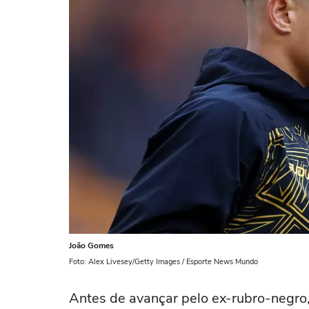
João Gomes
Foto: Alex Livesey/Getty Images / Esporte News Mundo
Antes de avançar pelo ex-rubro-negro,