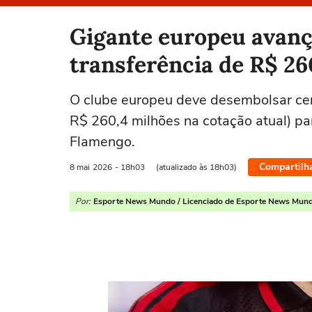
Selecione o time para ver as notícias
Gigante europeu avan
transferência de R$ 26
O clube europeu deve desembolsar ce
R$ 260,4 milhões na cotação atual) p
Flamengo.
Compartilh
8 mai
2026
- 18h03
(atualizado às 18h03)
Por:
Esporte News Mundo / Licenciado de Esporte News Mun