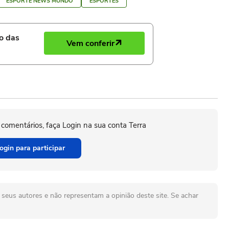
ESPORTE NEWS MUNDO
ESPORTES
ro das
Vem conferir
 comentários, faça Login na sua conta Terra
ogin para participar
seus autores e não representam a opinião deste site. Se achar