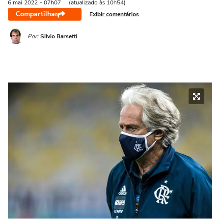
6 mai
2022
- 07h07
(atualizado às 10h54)
Compartilhar
Exibir comentários
Por:
Silvio Barsetti