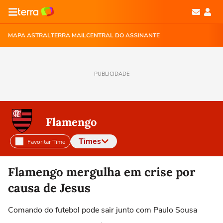
MAPA ASTRAL
TERRA MAIL
CENTRAL DO ASSINANTE
PUBLICIDADE
Flamengo
Times
Favoritar Time
Selecione o time para ver as notícias
Flamengo mergulha em crise por
causa de Jesus
Comando do futebol pode sair junto com Paulo Sousa