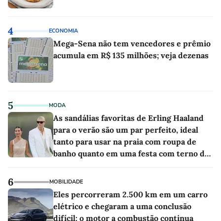
4
ECONOMIA
Mega-Sena não tem vencedores e prêmio
acumula em R$ 135 milhões; veja dezenas
5
MODA
As sandálias favoritas de Erling Haaland
para o verão são um par perfeito, ideal
tanto para usar na praia com roupa de
banho quanto em uma festa com terno de
linho
6
MOBILIDADE
Eles percorreram 2.500 km em um carro
elétrico e chegaram a uma conclusão
difícil: o motor a combustão continua