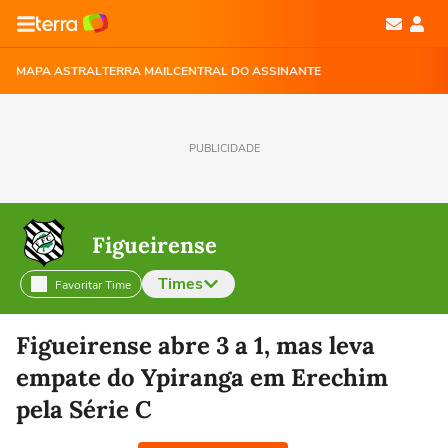
MAPA ASTRAL
TERRA MAIL
CENTRAL DO ASSINANTE
PUBLICIDADE
Figueirense
Times
Favoritar Time
Selecione o time para ver as notícias
Figueirense abre 3 a 1, mas leva
empate do Ypiranga em Erechim
pela Série C