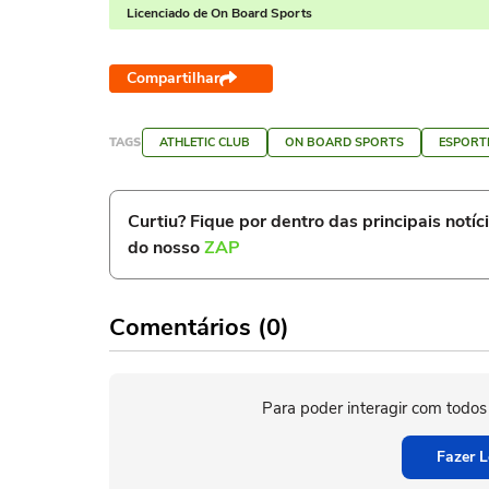
Licenciado de On Board Sports
Compartilhar
TAGS
ATHLETIC CLUB
ON BOARD SPORTS
ESPORT
Curtiu? Fique por dentro das principais notíc
do nosso
ZAP
Comentários (0)
Para poder interagir com todos
Fazer L