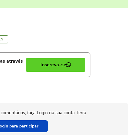
ES
ias através
Inscreva-se
 comentários, faça Login na sua conta Terra
ogin para participar