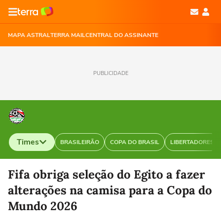
MAPA ASTRAL
TERRA MAIL
CENTRAL DO ASSINANTE
PUBLICIDADE
Times
BRASILEIRÃO
COPA DO BRASIL
LIBERTADORES
Selecione o time para ver as notícias
Fifa obriga seleção do Egito a fazer
alterações na camisa para a Copa do
Mundo 2026