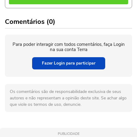
Comentários (0)
Para poder interagir com todos comentários, faça Login
na sua conta Terra
Fazer Login para participar
Os comentários são de responsabilidade exclusiva de seus
autores e não representam a opinião deste site. Se achar algo
que viole os termos de uso, denuncie.
PUBLICIDADE