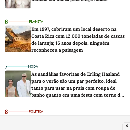
6
PLANETA
Em 1997, cobriram um local deserto na
Costa Rica com 12.000 toneladas de cascas
de laranja; 16 anos depois, ninguém
reconheceu a paisagem
7
MODA
As sandálias favoritas de Erling Haaland
para o verão são um par perfeito, ideal
tanto para usar na praia com roupa de
banho quanto em uma festa com terno de
linho
8
POLÍTICA
Terrenos, casa e apartamento: Datena
registra patrimônio de R$ 35 milhões em