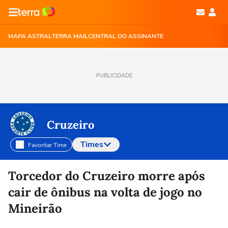
MAPA ASTRAL
TERRA MAIL
CENTRAL DO ASSINANTE
PUBLICIDADE
Cruzeiro
Times
Favoritar Time
Selecione o time para ver as notícias
Torcedor do Cruzeiro morre após
cair de ônibus na volta de jogo no
Mineirão