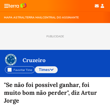
MAPA ASTRAL
TERRA MAIL
CENTRAL DO ASSINANTE
PUBLICIDADE
Cruzeiro
Times
Favoritar Time
Selecione o time para ver as notícias
"Se não foi possível ganhar, foi
muito bom não perder", diz Artur
Jorge