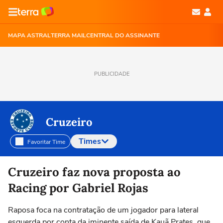
MAPA ASTRAL
TERRA MAIL
CENTRAL DO ASSINANTE
PUBLICIDADE
Cruzeiro
Times
Favoritar Time
Selecione o time para ver as notícias
Cruzeiro faz nova proposta ao
Racing por Gabriel Rojas
Raposa foca na contratação de um jogador para lateral
esquerda por conta da iminente saída de Kauã Prates, que