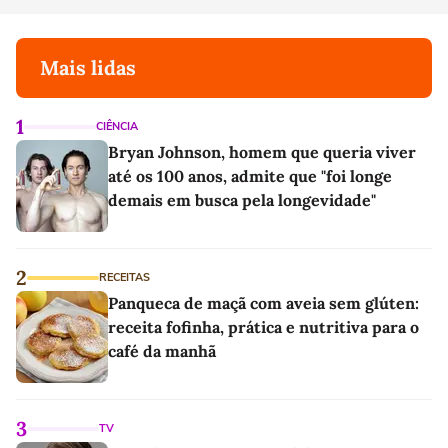
Mais lidas
1
CIÊNCIA
Bryan Johnson, homem que queria viver
até os 100 anos, admite que "foi longe
demais em busca pela longevidade"
2
RECEITAS
Panqueca de maçã com aveia sem glúten:
receita fofinha, prática e nutritiva para o
café da manhã
3
TV