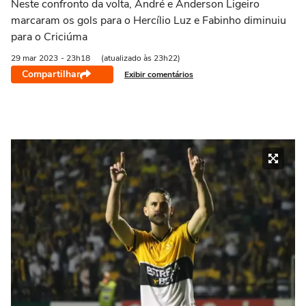
Neste confronto da volta, André e Anderson Ligeiro
marcaram os gols para o Hercílio Luz e Fabinho diminuiu
para o Criciúma
29 mar
2023
- 23h18
(atualizado às 23h22)
Compartilhar
Exibir comentários