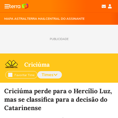
MAPA ASTRAL
TERRA MAIL
CENTRAL DO ASSINANTE
PUBLICIDADE
Criciúma
Times
Favoritar Time
Selecione o time para ver as notícias
Criciúma perde para o Hercílio Luz,
mas se classifica para a decisão do
Catarinense