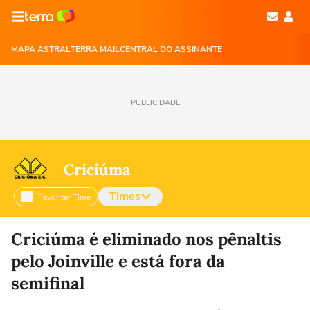
MAPA ASTRAL
TERRA MAIL
CENTRAL DO ASSINANTE
PUBLICIDADE
Criciúma
Times
Favoritar Time
Selecione o time para ver as notícias
Criciúma é eliminado nos pênaltis
pelo Joinville e está fora da
semifinal