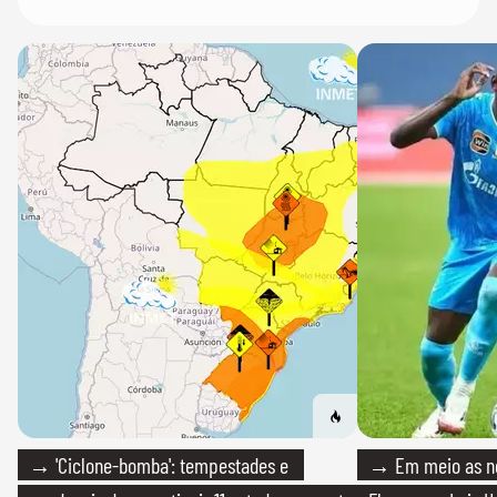
→ 'Ciclone-bomba': tempestades e
→ Em meio as n