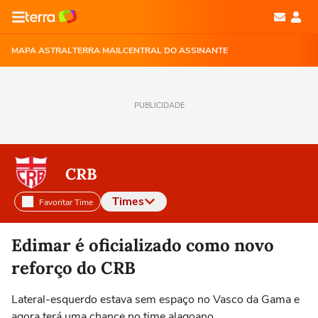
MAPA ASTRAL
TERRA MAIL
CENTRAL DO ASSINANTE
PUBLICIDADE
CRB
Times
Favoritar Time
Selecione o time para ver as notícias
Edimar é oficializado como novo
reforço do CRB
Lateral-esquerdo estava sem espaço no Vasco da Gama e
agora terá uma chance no time alagoano