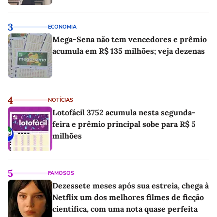
3
ECONOMIA
Mega-Sena não tem vencedores e prêmio
acumula em R$ 135 milhões; veja dezenas
4
NOTÍCIAS
Lotofácil 3752 acumula nesta segunda-
feira e prêmio principal sobe para R$ 5
milhões
5
FAMOSOS
Dezessete meses após sua estreia, chega à
Netflix um dos melhores filmes de ficção
científica, com uma nota quase perfeita