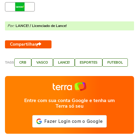
Por:
LANCE! / Licenciado de Lance!
Compartilhar
TAGS
CRB
VASCO
LANCE!
ESPORTES
FUTEBOL
Entre com sua conta Google e tenha um
Terra só seu