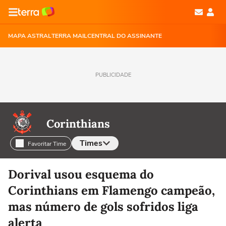
MAPA ASTRAL
TERRA MAIL
CENTRAL DO ASSINANTE
PUBLICIDADE
Corinthians
Times
Favoritar Time
Selecione o time para ver as notícias
Dorival usou esquema do
Corinthians em Flamengo campeão,
mas número de gols sofridos liga
alerta