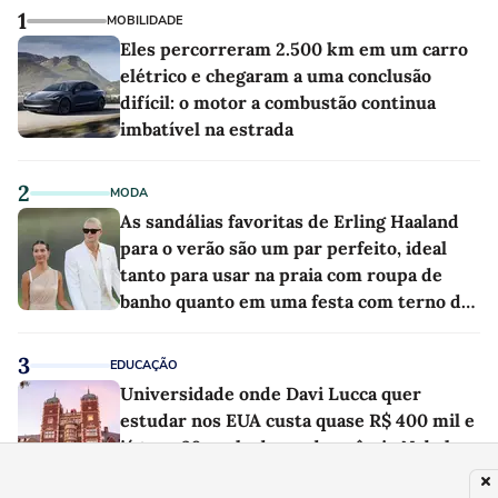
1
MOBILIDADE
Eles percorreram 2.500 km em um carro
elétrico e chegaram a uma conclusão
difícil: o motor a combustão continua
imbatível na estrada
2
MODA
As sandálias favoritas de Erling Haaland
para o verão são um par perfeito, ideal
tanto para usar na praia com roupa de
banho quanto em uma festa com terno de
linho
3
EDUCAÇÃO
Universidade onde Davi Lucca quer
estudar nos EUA custa quase R$ 400 mil e
já teve 29 ganhadores do prêmio Nobel