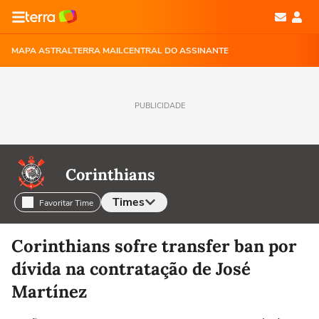
MAPA ASTRAL
TERRA MAIL
CENTRAL DO ASSINANTE
PUBLICIDADE
Corinthians
Times
Favoritar Time
Selecione o time para ver as notícias
Corinthians sofre transfer ban por
dívida na contratação de José
Martínez