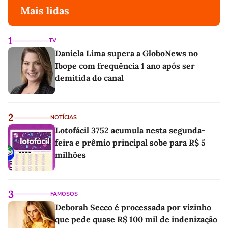
Mais lidas
1
TV
Daniela Lima supera a GloboNews no
Ibope com frequência 1 ano após ser
demitida do canal
2
NOTÍCIAS
Lotofácil 3752 acumula nesta segunda-
feira e prêmio principal sobe para R$ 5
milhões
3
FAMOSOS
Deborah Secco é processada por vizinho
que pede quase R$ 100 mil de indenização