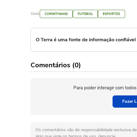
TAGS
CORINTHIANS
FUTEBOL
ESPORTES
O Terra é uma fonte de informação confiáve
Comentários (0)
Para poder interagir com todos
Fazer L
Os comentários são de responsabilidade exclusiva de 
algo que viole os termos de uso, denuncie.