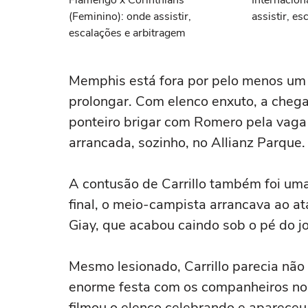
Flamengo x Corinthians
Internacion
(Feminino): onde assistir,
assistir, e
escalações e arbitragem
Memphis está fora por pelo menos um 
prolongar. Com elenco enxuto, a chega
ponteiro brigar com Romero pela vaga
arrancada, sozinho, no Allianz Parque.
A contusão de Carrillo também foi uma
final, o meio-campista arrancava ao a
Giay, que acabou caindo sob o pé do j
Mesmo lesionado, Carrillo parecia não
enorme festa com os companheiros no 
filmou o elenco celebrando e aparece