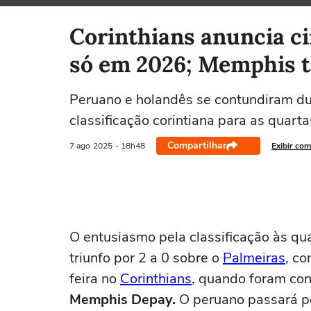
Selecione o time para ver as notícias
Corinthians anuncia cir
só em 2026; Memphis 
Peruano e holandês se contundiram dur
classificação corintiana para as quarta
Compartilhar
7 ago
2025
- 18h48
Exibir com
O entusiasmo pela classificação às qu
triunfo por 2 a 0 sobre o
Palmeiras
, c
feira no
Corinthians
, quando foram co
Memphis Depay.
O peruano passará po