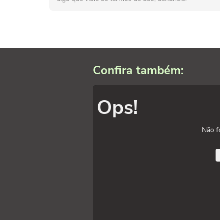
Confira também:
Ops!
Não f