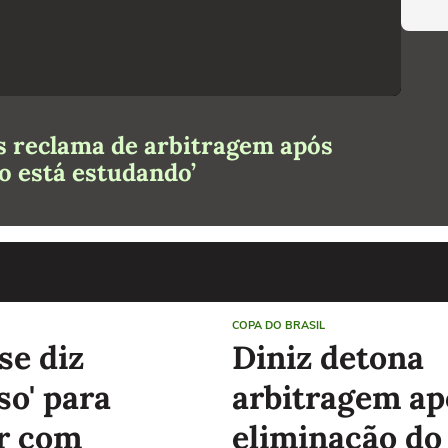
s reclama de arbitragem após
co está estudando’
COPA DO BRASIL
se diz
Diniz detona
so' para
arbitragem ap
r com
eliminação do