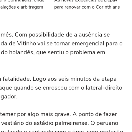
al x Corinthians: onde
As novas exigências de Depay
scalações e arbitragem
para renovar com o Corinthians
mês. Com possibilidade de a ausência se
da de Vitinho vai se tornar emergencial para o
 do holandês, que sentiu o problema em
 fatalidade. Logo aos seis minutos da etapa
taque quando se enroscou com o lateral-direito
ogador.
 temer por algo mais grave. A ponto de fazer
vestiário do estádio palmeirense. O peruano
u pulando e cantando com o time, sem proteção