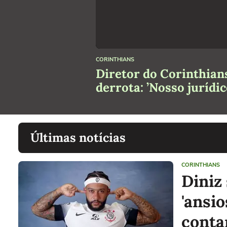
CORINTHIANS
Diretor do Corinthian
derrota: ’Nosso jurídi
Últimas notícias
CORINTHIANS
Diniz 
'ansio
conta