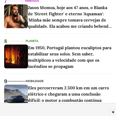
7
FAMOSOS
Jason Momoa, hoje aos 47 anos, o Blanka
de 'Street Fighter' e eterno 'Aquaman':
'Minha mãe sempre tomava cervejas de
qualidade. Ela acabou me criando bebendo
as melhores'
8
PLANETA
Em 1950, Portugal plantou eucaliptos para
estabilizar seus solos. Sem saber,
multiplicou a velocidade com que os
incêndios se propagam
9
MOBILIDADE
Eles percorreram 2.500 km em um carro
elétrico e chegaram a uma conclusão
difícil: o motor a combustão continua
imbatível na estrada