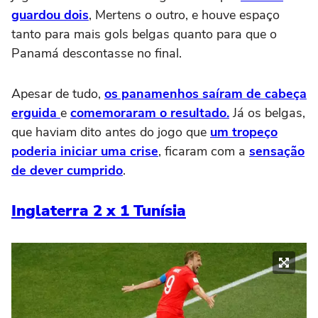
guardou dois
, Mertens o outro, e houve espaço
tanto para mais gols belgas quanto para que o
Panamá descontasse no final.
Apesar de tudo,
os panamenhos saíram de cabeça
erguida
e
comemoraram o resultado.
Já os belgas,
que haviam dito antes do jogo que
um tropeço
poderia iniciar uma crise
, ficaram com a
sensação
de dever cumprido
.
Inglaterra 2 x 1 Tunísia