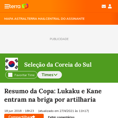
MAPA ASTRAL
TERRA MAIL
CENTRAL DO ASSINANTE
PUBLICIDADE
Seleção da Coreia do Sul
Times
Favoritar Time
Selecione o time para ver as notícias
Resumo da Copa: Lukaku e Kane
entram na briga por artilharia
18 jun
2018
- 18h23
(atualizado em 27/4/2021 às 11h17)
Compartilhar
Exibir comentários