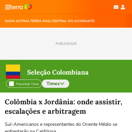
MAPA ASTRAL
TERRA MAIL
CENTRAL DO ASSINANTE
PUBLICIDADE
Seleção Colombiana
Times
Favoritar Time
Selecione o time para ver as notícias
Colômbia x Jordânia: onde assistir,
escalações e arbitragem
Sul-Americanos e representantes do Oriente Médio se
enfrentarão na Califórnia