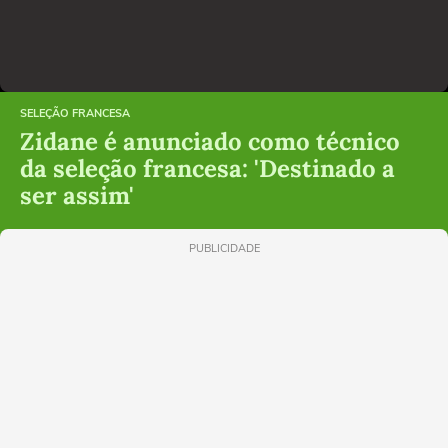
SELEÇÃO FRANCESA
Zidane é anunciado como técnico
da seleção francesa: 'Destinado a
ser assim'
PUBLICIDADE