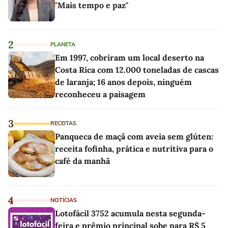
"Mais tempo e paz"
2
PLANETA
Em 1997, cobriram um local deserto na
Costa Rica com 12.000 toneladas de cascas
de laranja; 16 anos depois, ninguém
reconheceu a paisagem
3
RECEITAS
Panqueca de maçã com aveia sem glúten:
receita fofinha, prática e nutritiva para o
café da manhã
4
NOTÍCIAS
Lotofácil 3752 acumula nesta segunda-
feira e prêmio principal sobe para R$ 5