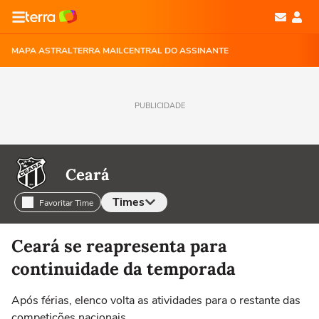
MAPA ASTRAL
TERRA MAIL
CENTRAL DO ASSINANTE
PUBLICIDADE
Ceará
Times
Favoritar Time
Selecione o time para ver as notícias
Ceará se reapresenta para
continuidade da temporada
Após férias, elenco volta as atividades para o restante das
competições nacionais